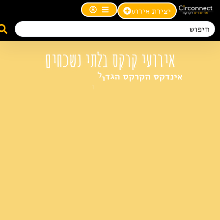
יצירת אירוע
אירועי קרקס בלתי נשכחים
ת
ו
א
י
ל
א
י
נ
ד
ק
ס
ה
ק
ר
ק
ס
ה
ג
ד
ו
ו
ה
כ
י