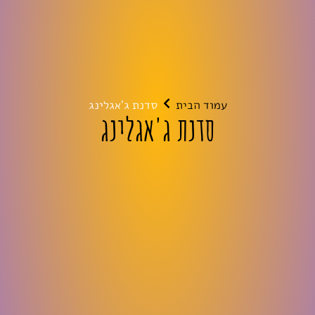
עמוד הבית
סדנת ג'אגלינג
סדנת ג'אגלינג