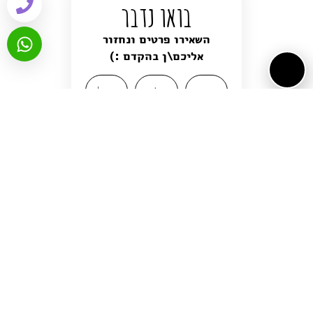
בואו נדבר
השאירו פרטים ונחזור
אליכם\ן בהקדם :)
שליחה