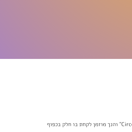
אתר "circonnect.co.il" (להלן "האתר") הוא אתר המשתמש כאתר ליצירת אירועים ייצוגי עבור "Circonnect" והנך מוזמן לקחת בו חלק בכפוף