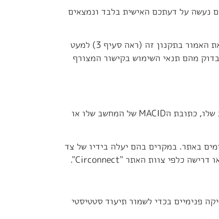
הם נעשה על דעתכם האישית בלבד ונמצאים
התכנים המוצעים באתר הינם בבעלותם הבלעדית של "Circonnect" ואין לעשות בהם שימוש אשר נועד את האמור בתקנון זה (ראה סעיף 3) למעט
 לבדוק מהם תנאי השימוש בקישור המצורף
הנהלת האתר שומרת לעצמה את הזכות לחסום כל משתמש ובין אם על ידי חסימת כתובת הIP של המחשב שלו, כתובת הMACID של המחשב שלו או
ים באתר. במקרים בהם יעלה בידיו של צד
פי צוות האתר "Circonnect".
קה פנימיים בכדי לשמור תיעוד סטטיסטי