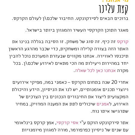
קצת עלינו
ברוכים הבאים לסירקונקט. החיבור
שלכם\ן
לעולם הקרקס.
מאגר התוכן הקרקסי העשיר והמגוון ביותר בישראל.
קרקס
זה כיף. זה סוג של משחק. זו הסיבה בגללה בנינו את
האתר הזה בצורה קלילה ומשחקית, כדי שכבר מהרגע הראשון
תיכנסו לאווירה. אנחנו מקווים שבעזרת המערכת נוכל להבין
יחד במהירות ויעילות מה הכי מתאים לאירוע שלכם\ן. בכל
מקרה
אנחנו כאן לכל שאלה
.
אחרי 20 שנה בתחום הקרקס – כאמני במה, מפיקי אירועים
ויוצרי תכנים אומנותיים, יש לנו את הניסיון, הידע והיכולת
המקצועית ליצור את החיבורים הנכונים בין הצרכים של
האירוע, ל
אמנים
שיכולים לתת את המענה המדויק, במחיר
שתרגישו איתו נוח.
אתר סירקונקט הוקם ע"י
אסי קרקסי
, אמן קרקס בינלאומי
עם שנים של ניסיון כפרפורמר, מורה למגוון מיומנויות