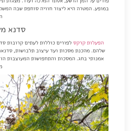
פורים על המן הרשע, אסתר המלכה ועוד. מצגות תי
במופע. המטרה היא ליצור חוויה סוחפת שבה המשתת
ה
סדנא מע
הפעלות קרקס
לפורים כוללות לעתים קרובות סד
שלהם. מהכנת מסכות ועד עיצוב תלבושות, סדנאו
אמנותי בחג. המסכות והתחפושות המעוצבות הופכ
מ