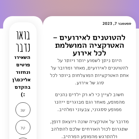
ספטמבר 7, 2023
בואו
להטוטנים לאירועים –
נדבר
האטרקציה המושלמת
לכל אירוע
השאירו
היום ניתן לשמוע יותר ויותר על
פרטים
להטוטנים לאירועים, מאחר ומדובר על
ונחזור
אחת האטרקציות המוצלחות ביותר לכל
אליכם\ן
סוג של אירוע.
בהקדם
:)
חשוב לציין כי לא רק ילדים נהנים
מהמופע, מאחר וגם מבוגרים ייהנו
ממופע ססגוני, צבעוני ומלהיב.
מדובר על אטרקציה שונה ויוצאת דופן,
שתגרום לכול האורחים שלכם להתלהב
ולהתרגש מהמופע המרהיב.