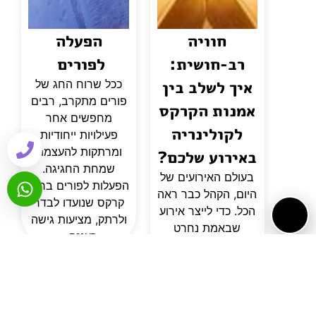
חוויה
הפעלה
רב-חושית:
לפורים
איך לשלב בין
ככל שרוח החג של
פורים מתקרב, רבים
אמנות הקרקס
מחפשים אחר
לקולינריה
פעילויות ייחודיות
ומרתקות להעצמת
באירוע שלכם?
שמחת החגיגה.
בעולם האירועים של
הפעלות לפורים ברוח
היום, הקהל כבר ראה
קרקס שנועדו לבדר
הכל. כדי לייצר אירוע
ולרתק, מציעות גישה
שבאמת נחרט
רעננה...
בזיכרון, המארגנים
נדרשים לעבור
מחשיבה על
"לוגיסטיקה" לחשיבה
על "חוויה". שני