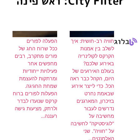
City Filter: ראש פינה
בלוג
חוויה רב-חושית: איך
הפעלה לפורים
לשלב בין אמנות
ככל שרוח החג של
הקרקס לקולינריה
פורים מתקרב, רבים
באירוע שלכם?
מחפשים אחר
בעולם האירועים של
פעילויות ייחודיות
היום, הקהל כבר ראה
ומרתקות להעצמת
הכל. כדי לייצר אירוע
שמחת החגיגה.
שבאמת נחרט
הפעלות לפורים ברוח
בזיכרון, המארגנים
קרקס שנועדו לבדר
נדרשים לעבור
ולרתק, מציעות גישה
מחשיבה על
רעננה...
"לוגיסטיקה" לחשיבה
על "חוויה". שני
האלמנטים...