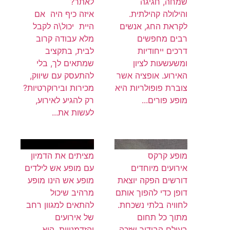
שמחה, חגיגה
לאתר?
והילולה קהילתית.
איזה כיף היה אם
לקראת החג, אנשים
היית יכול\ה לקבל
רבים מחפשים
מלא עבודה קרוב
דרכים ייחודיות
לבית, בתקציב
ומשעשעות לציון
שמתאים לך, בלי
האירוע. אופציה אשר
להתעסק עם שיווק,
צוברת פופולריות היא
מכירות ובירוקרטיות?
מופע פורים...
רק להגיע לאירוע,
לעשות את...
מופע קרקס
מציתים את הדמיון
אירועים מיוחדים
עם מופע אש לילדים
דורשים הפקה יוצאת
מופע אש הינו מופע
דופן כדי להפוך אותם
מרהיב שיכול
לחוויה בלתי נשכחת.
להתאים למגוון רחב
מתוך כל תחום
של אירועים
בעולם הבידור שזכה
והזדמנויות, הוא