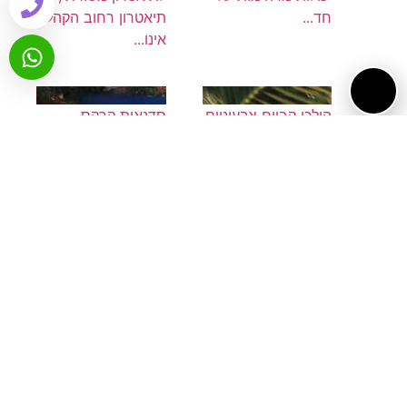
חד...
תיאטרון רחוב הקהל
אינו...
הולכי קביים צבעוניים
סדנאות קרקס
לאירועים - דמויות
והמסע המרתק
שטח בשביל לעשות
סדנאות קרקס מהוות
לכם שמח
אתגר מקורי ומהנה
מתכננים אירוע
של אמנות
בקרוב? הפקת אירוע
רב-תחומית כמו גם
בהחלט עבודה לא
חוויה אמנותית
פשוטה, בטח אם
מרתקת. ניתן לומר כי
אתם רוצים להשאיר
סדנת קרקס
חותם בסופו של יום
מתמקדת בהפעלת
וליצור אירוע
הגוף ופיתוח הדמיון.
שהאורחים שלכם לא
במהלך...
ישכח. אין...