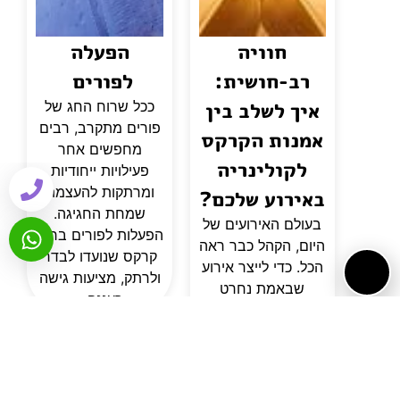
חוויה
הפעלה
רב-חושית:
לפורים
איך לשלב בין
ככל שרוח החג של
פורים מתקרב, רבים
אמנות הקרקס
מחפשים אחר
לקולינריה
פעילויות ייחודיות
ומרתקות להעצמת
באירוע שלכם?
שמחת החגיגה.
בעולם האירועים של
הפעלות לפורים ברוח
היום, הקהל כבר ראה
קרקס שנועדו לבדר
הכל. כדי לייצר אירוע
ולרתק, מציעות גישה
שבאמת נחרט
רעננה...
בזיכרון, המארגנים
נדרשים לעבור
מחשיבה על
"לוגיסטיקה" לחשיבה
על "חוויה". שני