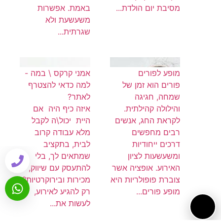
מסיבת יום הולדת...
באמת. אפשרות
משעשעת ולא
שגרתית...
מופע לפורים
אמני קרקס \ במה -
פורים הוא זמן של
למה כדאי להצטרף
שמחה, חגיגה
לאתר?
והילולה קהילתית.
איזה כיף היה אם
לקראת החג, אנשים
היית יכול\ה לקבל
רבים מחפשים
מלא עבודה קרוב
דרכים ייחודיות
לבית, בתקציב
ומשעשעות לציון
שמתאים לך, בלי
האירוע. אופציה אשר
להתעסק עם שיווק,
צוברת פופולריות היא
מכירות ובירוקרטיות?
מופע פורים...
רק להגיע לאירוע,
לעשות את...