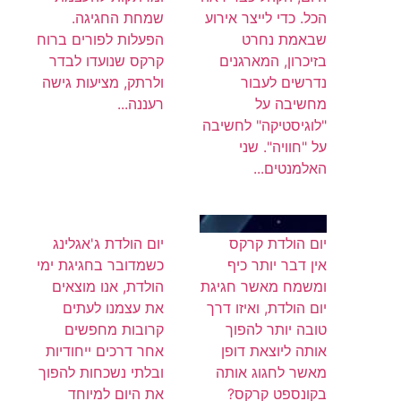
הכל. כדי לייצר אירוע
שמחת החגיגה.
שבאמת נחרט
הפעלות לפורים ברוח
בזיכרון, המארגנים
קרקס שנועדו לבדר
נדרשים לעבור
ולרתק, מציעות גישה
מחשיבה על
רעננה...
"לוגיסטיקה" לחשיבה
על "חוויה". שני
האלמנטים...
יום הולדת קרקס
יום הולדת ג'אגלינג
אין דבר יותר כיף
כשמדובר בחגיגת ימי
ומשמח מאשר חגיגת
הולדת, אנו מוצאים
יום הולדת, ואיזו דרך
את עצמנו לעתים
טובה יותר להפוך
קרובות מחפשים
אותה ליוצאת דופן
אחר דרכים ייחודיות
מאשר לחגוג אותה
ובלתי נשכחות להפוך
בקונספט קרקס?
את היום למיוחד