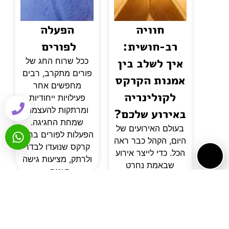
חוויה
הפעלה
רב-חושית:
לפורים
איך לשלב בין
ככל שרוח החג של
פורים מתקרב, רבים
אמנות הקרקס
מחפשים אחר
לקולינריה
פעילויות ייחודיות
ומרתקות להעצמת
באירוע שלכם?
שמחת החגיגה.
בעולם האירועים של
הפעלות לפורים ברוח
היום, הקהל כבר ראה
קרקס שנועדו לבדר
הכל. כדי לייצר אירוע
ולרתק, מציעות גישה
שבאמת נחרט
רעננה...
בזיכרון, המארגנים
נדרשים לעבור
מחשיבה על
"לוגיסטיקה" לחשיבה
על "חוויה". שני