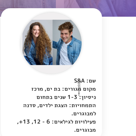
שם: Sְֱֱֲֳֶַַ&A
מקום מגורים:
בת ים
,
מרכז
ניסיון: 1-3 שנים בתחום
התמחויות: הצגת ילדים, סדנה
למבוגרים.
פעילויות לגילאים: 6 - 12, 13+,
מבוגרים.