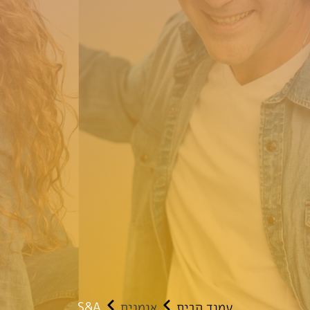
עמוד הבית
אומנים
Sְֱֱֲֳֶַַ&A