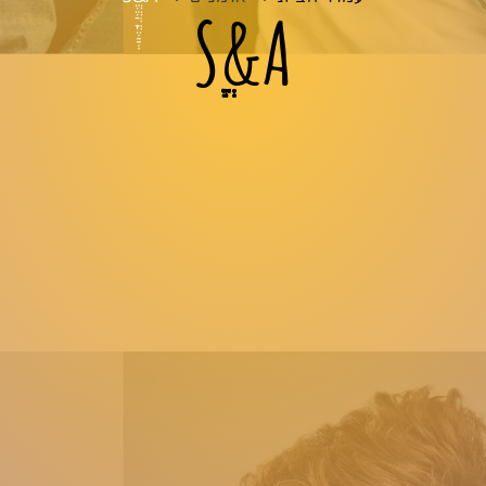
Sְֱֱֲֳֶַַ&A