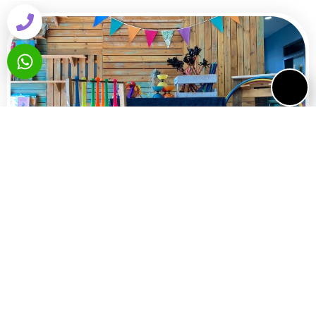
סדנאת ג׳אגלינג ואימפרוביזציה
Juggling workshop
סדנאת ג׳אגלינג ואימפרוביציה חוויתית