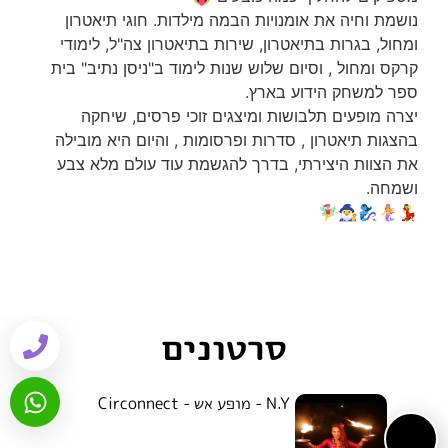
נושמת וחיה את אומנויות הבמה מילדות. חוגי תיאטרון
ומחול, בגרות בתיאטרון, שירות בתיאטרון צה"ל, לימודי
קרקס ומחול , וסיום שלוש שנות לימוד ב"ניסן נתיב" בית
ספר למשחק הידוע בארץ.
יצרה מופעים תלבושות ומיצגים זוכי פרסים, שיחקה
בהצגות תיאטרון , סדרות ופרסומות , והיום היא מובילה
את הצוות היצירתי, בדרך להגשמת עוד עולם מלא צבע
ושמחה.
💃🧜‍♀️🧞‍♀️🧙‍♂️🧚‍♀️
סרטונים
N.Y - מופע אש - Circonnect
1