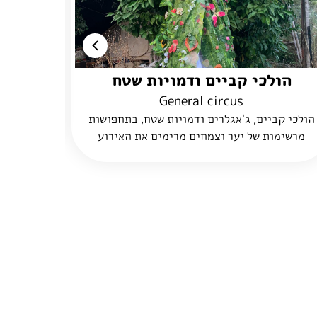
הולכי קביים ודמויות שטח
kshop
General circus
הולכי קביים, ג'אגלרים ודמויות שטח קרקסיות
סדנאות ת
מרימים את האירוע באווירה טובה, רוקדים
הביט, והש
ומשמחים מתאים לכל סוגי האירועים והגילאים
משקל