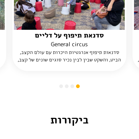
הולכי קביים ודמויות שטח
General circus
הולכי קביים, ג'אגלרים ודמויות שטח, בתחפושות
מרשימות של יער וצמחים מרימים את האירוע
באווירה טובה, רוקדים ומשמחים מתאים לכל סוגי
האירועים והגילאים
4
3
2
1
ביקורות