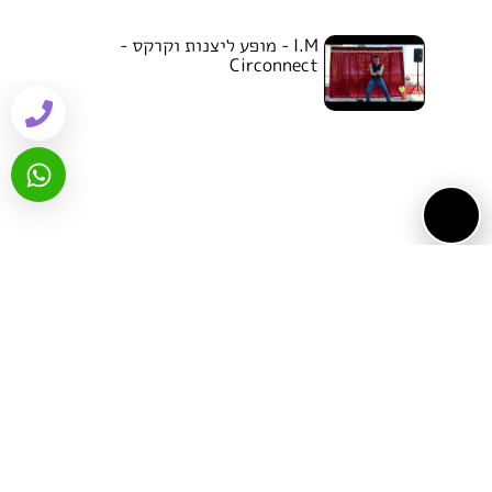
I.M - מופע ליצנות וקרקס -
Circonnect
1
2
3
4
הפעילויות של I.M