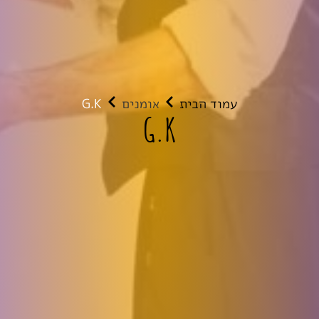
עמוד הבית
אומנים
G.K
G.K