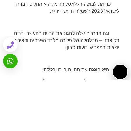
כך את לבושה הקלאסי, הרומי, היא החליפה בדרך
לישראל 2023 לשמלה חדישה יותר.
וגם הדרכים שלה לחגוג את החיים התעשרו ברוח
תקופתנו – מסלסלה של פלורה מלבד הפרחים והפירות
יוצאות במפתיע בועות סבון.
היא חוגגת את החיים ביום ובלילה.
בשעות החושך פלורה זוהרת, מוארת ע"י חוטי נורות
קטנות השזורות בקיפולי לבושה.
עיצוב: ולנטינה סטס
צילום: אנדריי קוראז', אריאל קריז'ופולסקי