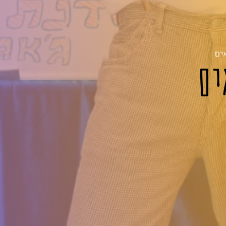
ים
ים