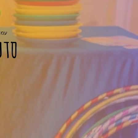
עמו
סדנ