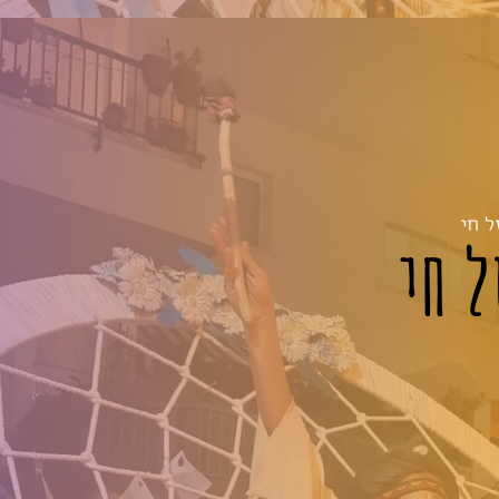
ל חי
 חי