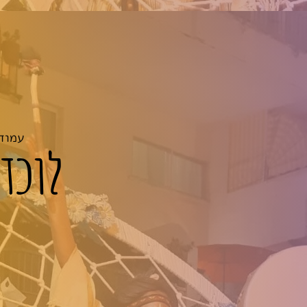
עמוד
לוכד