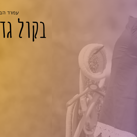
עמוד הב
בקול גד