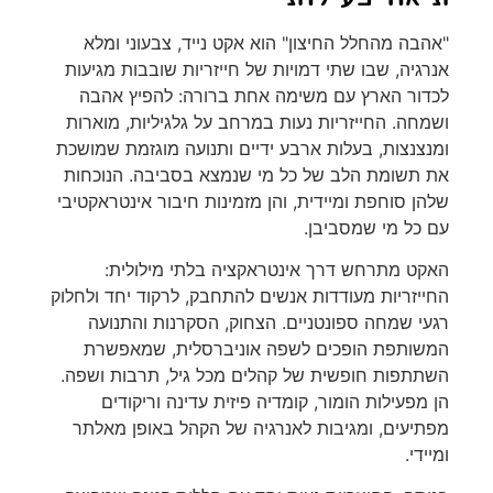
"אהבה מהחלל החיצון" הוא אקט נייד, צבעוני ומלא
אנרגיה, שבו שתי דמויות של חייזריות שובבות מגיעות
לכדור הארץ עם משימה אחת ברורה: להפיץ אהבה
ושמחה. החייזריות נעות במרחב על גלגיליות, מוארות
ומנצנצות, בעלות ארבע ידיים ותנועה מוגזמת שמושכת
את תשומת הלב של כל מי שנמצא בסביבה. הנוכחות
שלהן סוחפת ומיידית, והן מזמינות חיבור אינטראקטיבי
עם כל מי שמסביבן.
האקט מתרחש דרך אינטראקציה בלתי מילולית:
החייזריות מעודדות אנשים להתחבק, לרקוד יחד ולחלוק
רגעי שמחה ספונטניים. הצחוק, הסקרנות והתנועה
המשותפת הופכים לשפה אוניברסלית, שמאפשרת
השתתפות חופשית של קהלים מכל גיל, תרבות ושפה.
הן מפעילות הומור, קומדיה פיזית עדינה וריקודים
מפתיעים, ומגיבות לאנרגיה של הקהל באופן מאלתר
ומיידי.