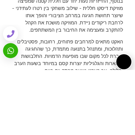
בנוסף, החייזריות נעות יחד עם חללית קטנה שמפיצה
מוזיקת דיסקו חללית - שילוב משחקי בין רטרו לעתידני -
שיוצר תחושת חגיגה במרחב הציבורי והופך אותו
לרחבת ריקודים ניידת. המוזיקה מושכת את הקהל
להתקרב ומעצימה את החיבור בין המשתתפים.
האקט מתאים למרחבים פתוחים, רחובות, פסטיבלים
ותהלוכות, ומתנהל בתנועה מתמדת, כך שהחגיגה
עוברת לכל מקום שבו מופיעות הדמויות. התלבושות
המוארות והגלגיליות יוצרות קסם במיוחד בשעות הערב
והלילה, אך האקט נשאר מרתק גם ביום.
ליבת המופע היא רעיון פשוט אך עמוק: חיבור ואהבה.
החייזריות אולי מגיעות מכוכב אחר, אך המסר שלהן
אנושי מאוד - אהבה, שמחה, חיבוק וקרבה הם שפה
אוניברסלית. דרך הפיכת צופים למשתתפים פעילים
בריקוד ובמשחק, "אהבה מהחלל החיצון" יוצר חוויה
משותפת, חמה, צבעונית וקוסמית
צרכים טכניים לפעילות