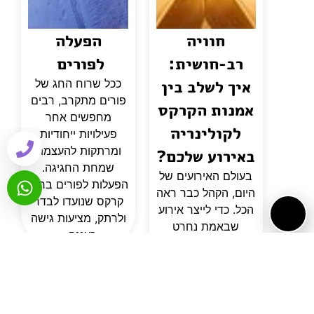
חוויה
הפעלה
רב-חושית:
לפורים
איך לשלב בין
ככל שרוח החג של
פורים מתקרב, רבים
אמנות הקרקס
מחפשים אחר
לקולינריה
פעילויות ייחודיות
ומרתקות להעצמת
באירוע שלכם?
שמחת החגיגה.
בעולם האירועים של
הפעלות לפורים ברוח
היום, הקהל כבר ראה
קרקס שנועדו לבדר
הכל. כדי לייצר אירוע
ולרתק, מציעות גישה
שבאמת נחרט
רעננה...
בזיכרון, המארגנים
נדרשים לעבור
מחשיבה על
"לוגיסטיקה" לחשיבה
על "חוויה". שני