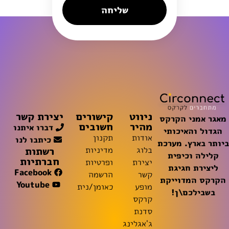
שליחה
ניווט
קישורים
יצירת קשר
מאגר אמני הקרקס
מהיר
חשובים
דברו איתנו
הגדול והאיכותי
אודות
תקנון
כיתבו לנו
ביותר בארץ. מערכת
רשתות
בלוג
מדיניות
קלילה וכיפית
חברתיות
יצירת
ופרטיות
ליצירת חגיגת
Facebook
קשר
הרשמה
הקרקס המדוייקת
Youtube
מופע
כאומן/נית
בשבילכם\ן!
קרקס
סדנת
ג'אגלינג